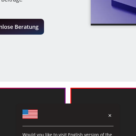
nlose Beratung
×
Would you like to visit English version of the