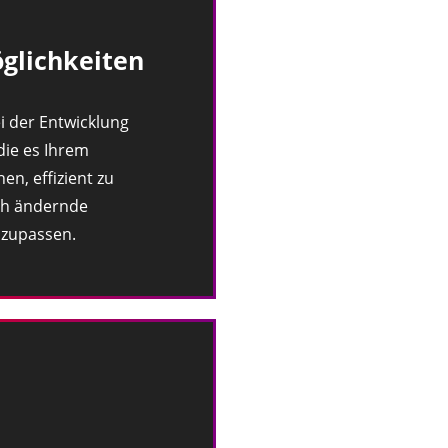
glichkeiten
i der Entwicklung
die es Ihrem
n, effizient zu
ch ändernde
zupassen.