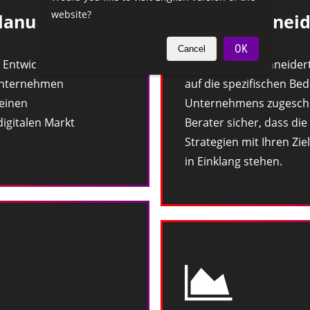
website?
Planung
Maßgeschneid
OK
Cancel
 Entwicklung effektiver
Durch maßgeschneidert
 Unternehmen
auf die spezifischen Bed
 einen
Unternehmens zugeschni
igitalen Markt
Berater sicher, dass di
Strategien mit Ihren Zi
in Einklang stehen.