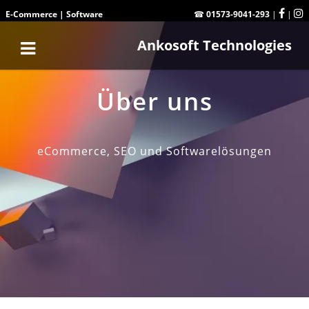
E-Commerce
|
Software
☎
01573-9041-293
|
|
Ankosoft Technologies
Über uns
eCommerce, SEO und Softwarelösungen