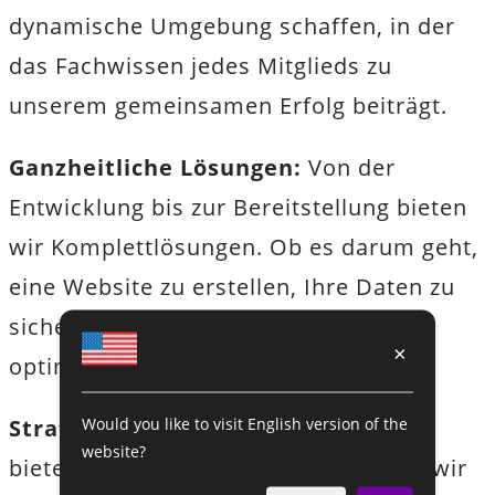
dynamische Umgebung schaffen, in der
das Fachwissen jedes Mitglieds zu
unserem gemeinsamen Erfolg beiträgt.
Ganzheitliche Lösungen:
Von der
Entwicklung bis zur Bereitstellung bieten
wir Komplettlösungen. Ob es darum geht,
eine Website zu erstellen, Ihre Daten zu
sichern oder Ihre Online-Präsenz zu
×
optimieren, wir haben alles im Griff.
Would you like to visit English version of the
Strategische Partnerschaften:
Wir
website?
bieten nicht nur Dienstleistungen an; wir