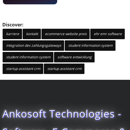
Discover:
karriere
kontakt
ecommerce website preis
ehr emr software
integration des zahlungsgateways
student information system
student information system
software entwicklung
startup assistant crm
startup assistant crm
Ankosoft Technologies -