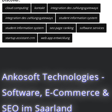
cloud computing
kontakt
integration des zahlungsgateways
integration des zahlungsgateways
student information system
student information system
seo page ranking
software services
startup assistant crm
web app entwicklung
Ankosoft Technologies -
Software, E-Commerce &
SEO im Saarland